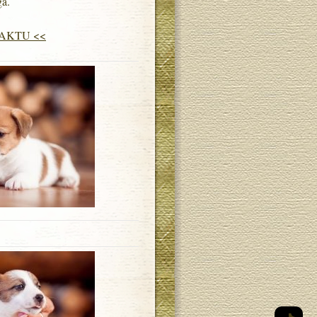
a.
AKTU <<