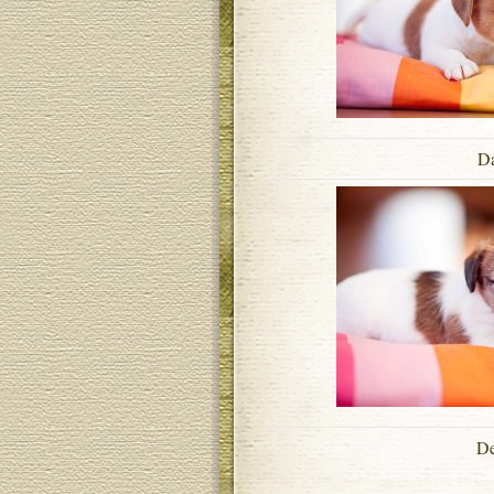
Da
De