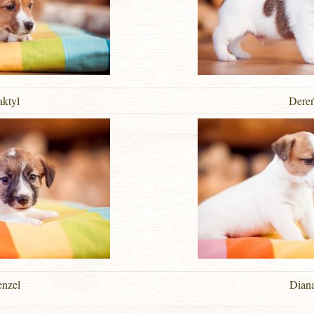
ktyl
Dere
nzel
Dian