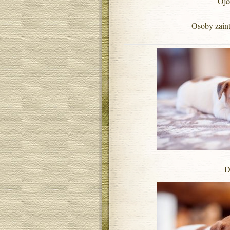
Ojc
Osoby zain
D