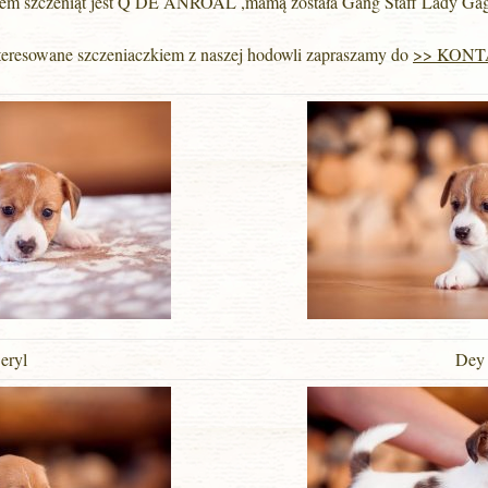
em szczeniąt jest Q DE ANROAL ,mamą została Gang Staff Lady Gag
teresowane szczeniaczkiem z naszej hodowli zapraszamy do
>> KONT
eryl
Dey