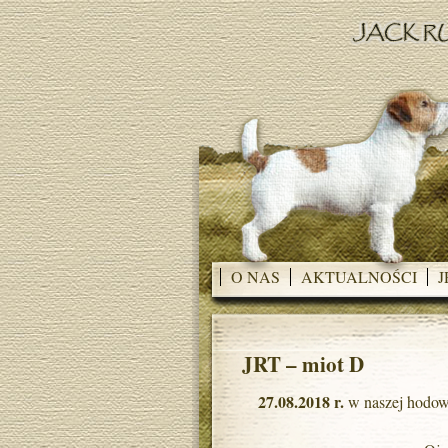
O NAS
AKTUALNOŚCI
J
JRT – miot D
27.08.2018 r.
w naszej hodowli